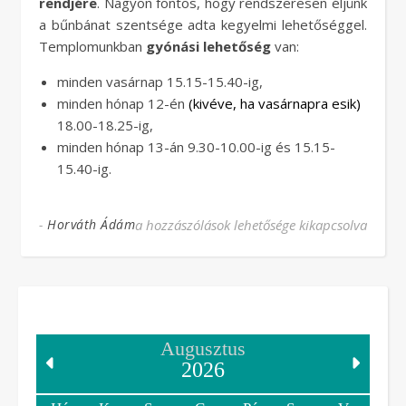
rendjére
. Nagyon fontos, hogy rendszeresen éljünk
a bűnbánat szentsége adta kegyelmi lehetőséggel.
Templomunkban
gyónási lehetőség
van:
minden vasárnap 15.15-15.40-ig,
minden hónap 12-én
(kivéve, ha vasárnapra esik)
18.00-18.25-ig,
minden hónap 13-án 9.30-10.00-ig és 15.15-
15.40-ig.
-
Horváth Ádám
Gyóntatási rend bejegyzéshez
a hozzászólások lehetősége kikapcsolva
Augusztus
2026