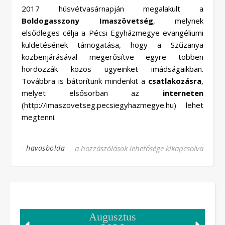
2017 húsvétvasárnapján megalakult a
Boldogasszony Imaszövetség
, melynek
elsődleges célja a Pécsi Egyházmegye evangéliumi
küldetésének támogatása, hogy a Szűzanya
közbenjárásával megerősítve egyre többen
hordozzák közös ügyeinket imádságaikban.
Továbbra is bátorítunk mindenkit a
csatlakozásra
,
melyet elsősorban az
interneten
(http://imaszovetseg.pecsiegyhazmegye.hu) lehet
megtenni.
-
havasbolda
Boldogasszony Imaszövetség bejegyzéshez
a hozzászólások lehetősége kikapcsolva
Augusztus