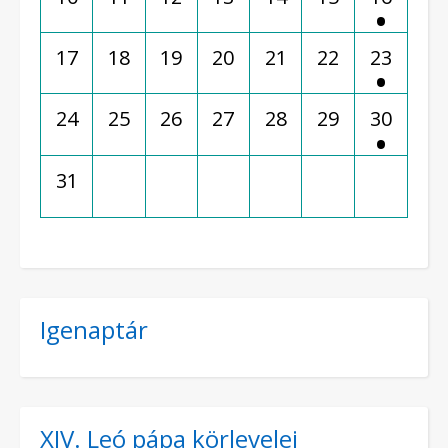
17
18
19
20
21
22
23
24
25
26
27
28
29
30
31
Igenaptár
XIV. Leó pápa körlevelei