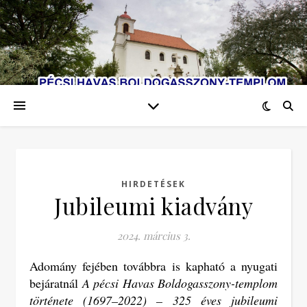
HIRDETÉSEK
Jubileumi kiadvány
2024. március 3.
Adomány fejében továbbra is kapható a nyugati
bejáratnál
A pécsi Havas Boldogasszony-templom
története (1697–2022) – 325 éves jubileumi